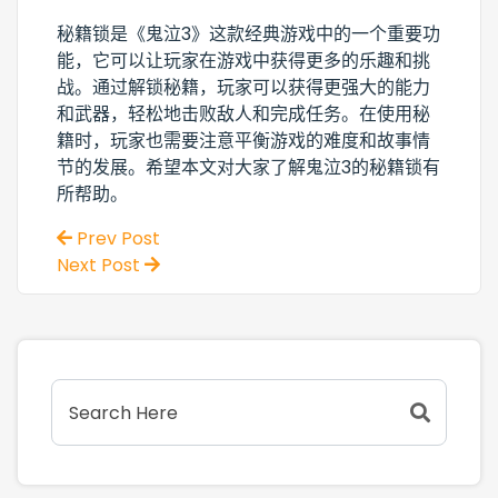
秘籍锁是《鬼泣3》这款经典游戏中的一个重要功
能，它可以让玩家在游戏中获得更多的乐趣和挑
战。通过解锁秘籍，玩家可以获得更强大的能力
和武器，轻松地击败敌人和完成任务。在使用秘
籍时，玩家也需要注意平衡游戏的难度和故事情
节的发展。希望本文对大家了解鬼泣3的秘籍锁有
所帮助。
Prev Post
Next Post