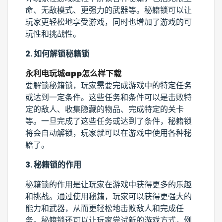
命、无敌模式、更强力的武器等。秘籍锁可以让
玩家更轻松地享受游戏，同时也增加了游戏的可
玩性和挑战性。
2. 如何解锁秘籍锁
永利电玩城app怎么样下载
要解锁秘籍锁，玩家需要完成游戏中的特定任务
或达到一定条件。这些任务和条件可以是击败特
定的敌人、收集隐藏的物品、完成特定的关卡
等。一旦完成了这些任务或达到了条件，秘籍锁
将会自动解锁，玩家就可以在游戏中使用各种秘
籍了。
3. 秘籍锁的作用
秘籍锁的作用是让玩家在游戏中获得更多的乐趣
和挑战。通过使用秘籍，玩家可以获得更强大的
能力和武器，从而更轻松地击败敌人和完成任
务。秘籍锁还可以让玩家尝试新的游戏方式，例