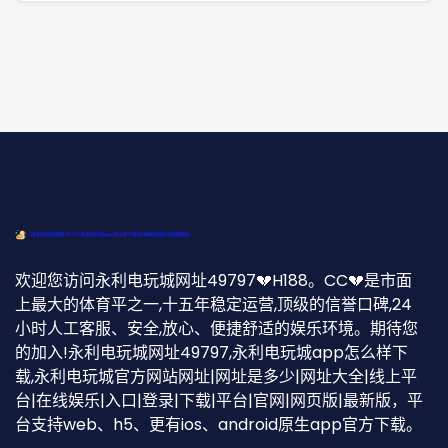
欢迎您访问​永利电玩城网址49797💔H188。CC💔是市面
上最大的体育平之一,十五年稳定运营,顶级的信誉口碑,24
小时人工客服、安全,放心、便捷舒适的娱乐环境。期待您
的加入!​永利电玩城网址49797,永利电玩城app怎么样下
载,永利电玩城官方网站网址|网址是多少|网址大全|线上平
台|在线娱乐|入口|登录|下载|平台|官网|网页版|最新版，平
台支持web、h5、更有ios、android原生app官方下载。