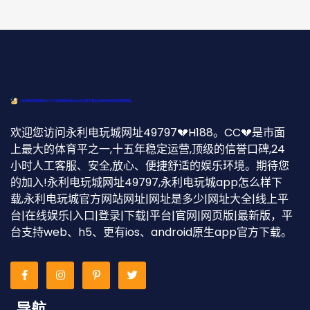
欢迎您访问​永利电玩城网址49797💔H188。CC💔是市面
上最大的体育平之一,十五年稳定运营,顶级的信誉口碑,24
小时人工客服、安全,放心、便捷舒适的娱乐环境。期待您
的加入!​永利电玩城网址49797,永利电玩城app怎么样下
载,永利电玩城官方网站网址|网址是多少|网址大全|线上平
台|在线娱乐|入口|登录|下载|平台|官网|网页版|最新版，平
台支持web、h5、更有ios、android原生app官方下载。
导航